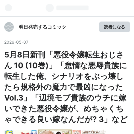
明日発売するコミック
読者になる
2026
-
05
-
07
5月8日新刊「悪役令嬢転生おじさ
ん 10 (10巻)」「怠惰な悪辱貴族に
転生した俺、シナリオをぶっ壊し
たら規格外の魔力で最凶になった
Vol.3」「辺境モブ貴族のウチに嫁
いできた悪役令嬢が、めちゃくち
ゃできる良い嫁なんだが? 3」など