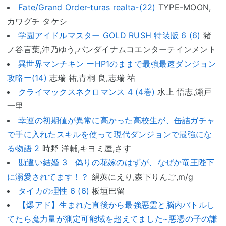
Fate/Grand Order-turas realta-(22)
TYPE-MOON,
カワグチ タケシ
学園アイドルマスター GOLD RUSH 特装版 6 (6)
猪
ノ谷言葉,沖乃ゆう,バンダイナムコエンターテインメント
異世界マンチキン ーHP1のままで最強最速ダンジョン
攻略ー(14)
志瑞 祐,青桐 良,志瑞 祐
クライマックスネクロマンス 4 (4巻)
水上 悟志,瀬戸
一里
幸運の初期値が異常に高かった高校生が、缶詰ガチャ
で手に入れたスキルを使って現代ダンジョンで最強にな
る物語 2
時野 洋輔,キヨミ屋,さす
勘違い結婚 3 偽りの花嫁のはずが、なぜか竜王陛下
に溺愛されてます！？
絹莢にえり,森下りんご,m/g
タイカの理性 6 (6)
板垣巴留
【爆アド】生まれた直後から最強悪霊と脳内バトルし
てたら魔力量が測定可能域を超えてました~悪憑の子の謙