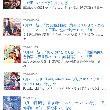
「金田一パパの事件簿」など
魔法使いの嫁23 ヤマザキ コレ 弱虫ペダル 97 渡辺航 金田一
パ…
2025-06-09
6月10日新刊「女友達は頼めば意外とヤらせてくれる
(3)」「マロニエ王国の七人の騎士 (10)」「ギ…
女友達は頼めば意外とヤらせてくれる(3) ろくろ,鏡 遊 マロニ
エ…
2024-11-13
11月14日新刊「めんつゆひとり飯 (8)」「侯爵嫡男好
色物語 ～異世界ハーレム英雄戦記～ 7」「異…
めんつゆひとり飯 (8) 瀬戸口みづき 侯爵嫡男好色物語 ～異世
界…
2024-06-24
6月25日新刊「Fate/kaleid liner プリズマ☆イリヤ ド
ライ!! (14)」「たまの…
Fate/kaleid liner プリズマ☆イリヤ ドライ!! (14) ひろやま ひ…
2023-11-29
11月30日新刊「蒼き鋼のアルペジオ 26 (26巻)」「風
都探偵 (15)」「変な家(2)」など