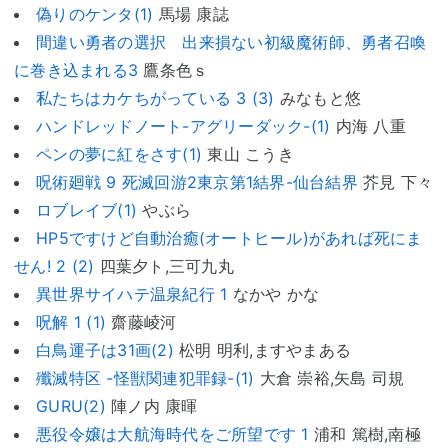
偽りのケンタ(1)
馬場 康誌
間違い勇者の選択 出来損ない初級魔術師、勇者召喚
に巻き込まれる3
鷹条色ｓ
私たちはカケちがっている 3 (3)
みなもと悠
ハンドレッドノート-アグリーダック-(1)
内海 八重
ペンの夢に紅をさす(1)
東山 こうき
呪術廻戦 9 死滅回游2東京第1結界-仙台結界
芥見 下々
ロブレイブ(1)
やぶら
HP5ですけど自動治癒(オートヒール)があれば死にま
せん! 2 (2)
四葉夕ト,三可九丸
異世界サイハテ温泉紀行 1
なかや かな
呪解 1 (1)
齋藤崚河
白鳥運子は31画(2)
松明 明利,ますやまある
殲滅特区 -怪獣関連犯罪録-(1)
大倉 崇裕,矢島 司規
GURU(2)
陣ノ内 康暉
悪役令嬢は大航海時代をご所望です 1
浦和 篤樹,南極