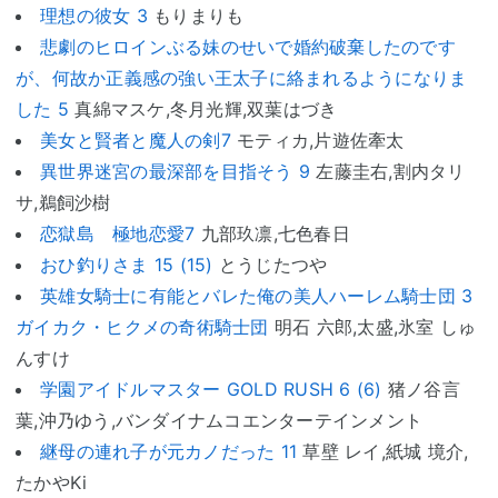
理想の彼女 3
もりまりも
悲劇のヒロインぶる妹のせいで婚約破棄したのです
が、何故か正義感の強い王太子に絡まれるようになりま
した 5
真綿マスケ,冬月光輝,双葉はづき
美女と賢者と魔人の剣7
モティカ,片遊佐牽太
異世界迷宮の最深部を目指そう 9
左藤圭右,割内タリ
サ,鵜飼沙樹
恋獄島 極地恋愛7
九部玖凛,七色春日
おひ釣りさま 15 (15)
とうじたつや
英雄女騎士に有能とバレた俺の美人ハーレム騎士団 3
ガイカク・ヒクメの奇術騎士団
明石 六郎,太盛,氷室 しゅ
んすけ
学園アイドルマスター GOLD RUSH 6 (6)
猪ノ谷言
葉,沖乃ゆう,バンダイナムコエンターテインメント
継母の連れ子が元カノだった 11
草壁 レイ,紙城 境介,
たかやKi