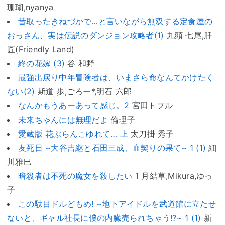
珊瑚,nyanya
昔取ったきねづかで…と言いながら無双する定食屋の
おっさん、実は伝説のダンジョン攻略者(1)
九頭 七尾,肝
匠(Friendly Land)
終の花嫁 (3)
谷 和野
最強出戻り中年冒険者は、いまさら命なんてかけたく
ない(2)
斯道 歩,ごろー*,明石 六郎
なんかもうあーあって感じ。2
宮田トヲル
未来ちゃんには無理だよ
倫理子
愛蔵版 花ぶらんこゆれて… 上
太刀掛 秀子
友死日 ~大谷吉継と石田三成、血契りの果て~ 1 (1)
細
川雅巳
暗殺者は不死の魔女を殺したい 1
月結草,Mikura,ゆっ
子
この駄目ドルどもめ! ~地下アイドルを武道館に立たせ
ないと、ギャル社長に僕の内臓売られちゃう!?~ 1 (1)
新