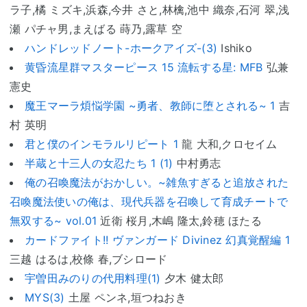
ラ子,橘 ミズキ,浜森,今井 さと,林檎,池中 織奈,石河 翠,浅
瀬 パチャ男,まえばる 蒔乃,露草 空
ハンドレッドノート-ホークアイズ-(3)
Ishiko
黄昏流星群マスターピース 15 流転する星: MFB
弘兼
憲史
魔王マーラ煩悩学園 ~勇者、教師に堕とされる~ 1
吉
村 英明
君と僕のインモラルリピート 1
龍 大和,クロセイム
半蔵と十三人の女忍たち 1 (1)
中村勇志
俺の召喚魔法がおかしい。~雑魚すぎると追放された
召喚魔法使いの俺は、現代兵器を召喚して育成チートで
無双する~ vol.01
近衛 桜月,木嶋 隆太,鈴穂 ほたる
カードファイト!! ヴァンガード Divinez 幻真覚醒編 1
三越 はるは,校條 春,ブシロード
宇曽田みのりの代用料理(1)
夕木 健太郎
MYS(3)
土屋 ペンネ,垣つねおき