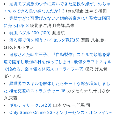
辺境モブ貴族のウチに嫁いできた悪役令嬢が、めちゃ
くちゃできる良い嫁なんだが? 3
tera,朝倉 はやて,徹田
完璧すぎて可愛げがないと婚約破棄された聖女は隣国
に売られる 8
綾北まご,冬月光輝,昌未
弱虫ペダル 100 (100)
渡辺航
濁る瞳で何を願う ハイセルク戦記(5)
斎藤 八呑,創-
taro,トルトネン
追放された転生王子、『自動製作』スキルで領地を爆
速で開拓し最強の村を作ってしまう~最強クラフトスキル
で始める、楽々領地開拓スローライフ~(7)
熊乃 げん骨,
ダイチ,転
異世界でスキルを解体したらチートな嫁が増殖しまし
た 概念交差のストラクチャー 16
カタセミナミ,千月さか
き,東西
ギルティサークル(20)
山本 やみー,門馬 司
Only Sense Online 23 ‐オンリーセンス・オンライン‐