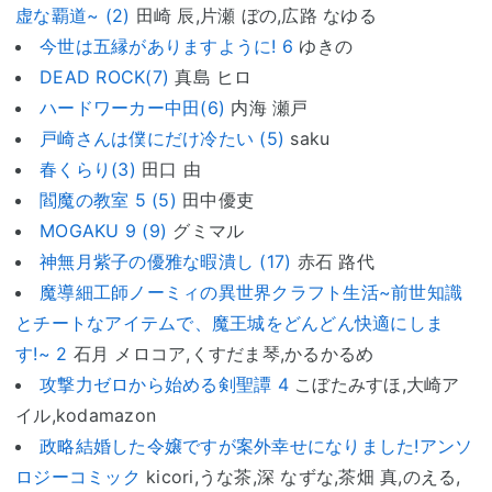
虚な覇道~ (2)
田崎 辰,片瀬 ぼの,広路 なゆる
今世は五縁がありますように! 6
ゆきの
DEAD ROCK(7)
真島 ヒロ
ハードワーカー中田(6)
内海 瀬戸
戸崎さんは僕にだけ冷たい (5)
saku
春くらり(3)
田口 由
閻魔の教室 5 (5)
田中優吏
MOGAKU 9 (9)
グミマル
神無月紫子の優雅な暇潰し (17)
赤石 路代
魔導細工師ノーミィの異世界クラフト生活~前世知識
とチートなアイテムで、魔王城をどんどん快適にしま
す!~ 2
石月 メロコア,くすだま琴,かるかるめ
攻撃力ゼロから始める剣聖譚 4
こぼたみすほ,大崎ア
イル,kodamazon
政略結婚した令嬢ですが案外幸せになりました!アンソ
ロジーコミック
kicori,うな茶,深 なずな,茶畑 真,のえる,