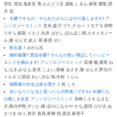
澄生 澄佳,鬼多見 青,えんどう豆,瀬嵐 しるん,瀬尾 優梨,望
月 或
令嬢ですもの、やられたからにはやり返しますわ! ア
ンソロジーコミック
玄米,盛乃 ブナ,ナカバ トモアキ,卵野
うずら,狐面 イエリ,丸井 ばさし,ぽんぽこ狸,エタメタノー
ル,雅 せんす,岩上 翠,蒼黒 せい
創る庭 1
みかん氏
婚約破棄? 悪役令嬢? そんなの笑い飛ばしてハッピー
エンドを掴みます! アンソロジーコミック
高瀬 雛,栗尾 ね
も,なき,みなも,宙見 こよい,亜篠 あさき,雅 せんす,野生の
イエネコ,関谷 れい,夕山 晴,中村 くらら
侯爵家の次女は姿を隠す 2
乾 しろ
言いなりになると思ったら大間違いですわ! 令嬢たち
の麗しき反逆 アンソロジーコミック
茉崎ミユキ,なまむ
ぎ,眞白伊熊,すいと,榎 ぽのに,なかや かな,藍田 ひびき,あ
さづき ゆう,有沢 真尋,青柳 朔,黒須 夜雨子