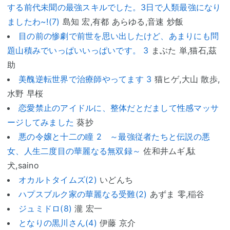
する前代未聞の最強スキルでした。3日で人類最強になり
ましたわ~!(7)
島知 宏,有都 あらゆる,音速 炒飯
目の前の惨劇で前世を思い出したけど、あまりにも問
題山積みでいっぱいいっぱいです。 3
まぶた 単,猫石,茲
助
美醜逆転世界で治療師やってます 3
猫ヒゲ,大山 散歩,
水野 早桜
恋愛禁止のアイドルに、整体だとだまして性感マッサ
ージしてみました
葵抄
悪の令嬢と十二の瞳 2 ～最強従者たちと伝説の悪
女、人生二度目の華麗なる無双録～
佐和井ムギ,駄
犬,saino
オカルトタイムズ(2)
いどんち
ハプスブルク家の華麗なる受難(2)
あずま 零,稲谷
ジュミドロ(8)
瀧 宏一
となりの黒川さん(4)
伊藤 京介