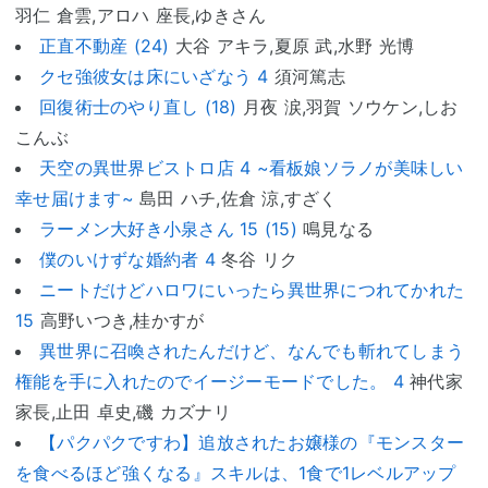
羽仁 倉雲,アロハ 座長,ゆきさん
正直不動産 (24)
大谷 アキラ,夏原 武,水野 光博
クセ強彼女は床にいざなう 4
須河篤志
回復術士のやり直し (18)
月夜 涙,羽賀 ソウケン,しお
こんぶ
天空の異世界ビストロ店 4 ~看板娘ソラノが美味しい
幸せ届けます~
島田 ハチ,佐倉 涼,すざく
ラーメン大好き小泉さん 15 (15)
鳴見なる
僕のいけずな婚約者 4
冬谷 リク
ニートだけどハロワにいったら異世界につれてかれた
15
高野いつき,桂かすが
異世界に召喚されたんだけど、なんでも斬れてしまう
権能を手に入れたのでイージーモードでした。 4
神代家
家長,止田 卓史,磯 カズナリ
【パクパクですわ】追放されたお嬢様の『モンスター
を食べるほど強くなる』スキルは、1食で1レベルアップ