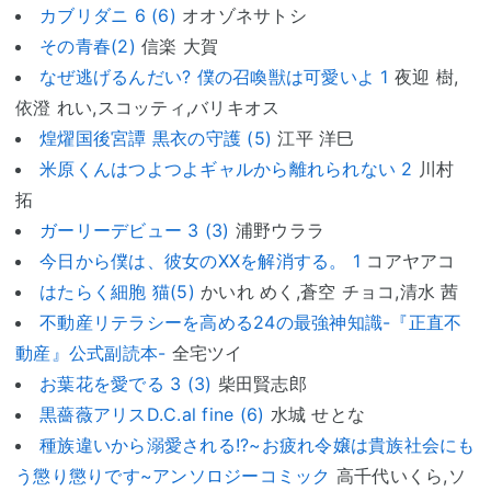
カブリダニ 6 (6)
オオゾネサトシ
その青春(2)
信楽 大賀
なぜ逃げるんだい? 僕の召喚獣は可愛いよ 1
夜迎 樹,
依澄 れい,スコッティ,バリキオス
煌燿国後宮譚 黒衣の守護 (5)
江平 洋巳
米原くんはつよつよギャルから離れられない 2
川村
拓
ガーリーデビュー 3 (3)
浦野ウララ
今日から僕は、彼女のXXを解消する。 1
コアヤアコ
はたらく細胞 猫(5)
かいれ めく,蒼空 チョコ,清水 茜
不動産リテラシーを高める24の最強神知識-『正直不
動産』公式副読本-
全宅ツイ
お葉花を愛でる 3 (3)
柴田賢志郎
黒薔薇アリスD.C.al fine (6)
水城 せとな
種族違いから溺愛される!?~お疲れ令嬢は貴族社会にも
う懲り懲りです~アンソロジーコミック
高千代いくら,ソ