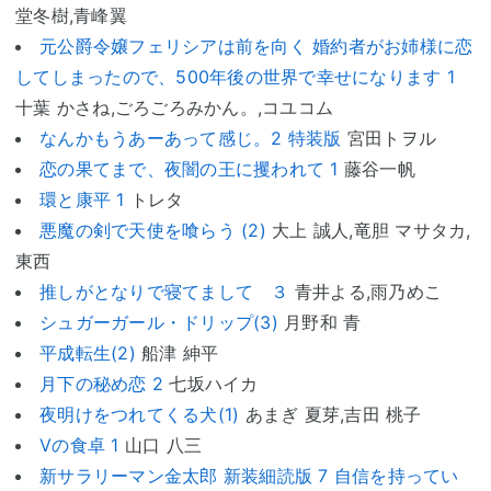
堂冬樹,青峰翼
元公爵令嬢フェリシアは前を向く 婚約者がお姉様に恋
してしまったので、500年後の世界で幸せになります 1
十葉 かさね,ごろごろみかん。,コユコム
なんかもうあーあって感じ。2 特装版
宮田トヲル
恋の果てまで、夜闇の王に攫われて 1
藤谷一帆
環と康平 1
トレタ
悪魔の剣で天使を喰らう (2)
大上 誠人,竜胆 マサタカ,
東西
推しがとなりで寝てまして ３
青井よる,雨乃めこ
シュガーガール・ドリップ(3)
月野和 青
平成転生(2)
船津 紳平
月下の秘め恋 2
七坂ハイカ
夜明けをつれてくる犬(1)
あまぎ 夏芽,吉田 桃子
Vの食卓 1
山口 八三
新サラリーマン金太郎 新装細読版 7 自信を持ってい