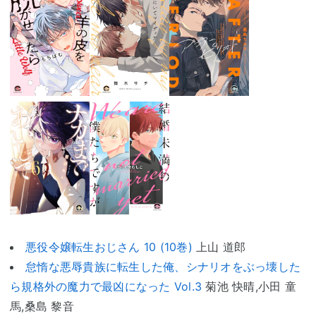
悪役令嬢転生おじさん 10 (10巻)
上山 道郎
怠惰な悪辱貴族に転生した俺、シナリオをぶっ壊した
ら規格外の魔力で最凶になった Vol.3
菊池 快晴,小田 童
馬,桑島 黎音